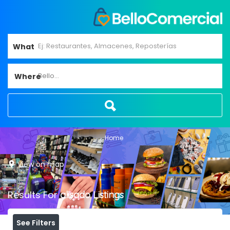
What
Bello...
Where
Home
View on map
Results For
alisado
Listings
See Filters