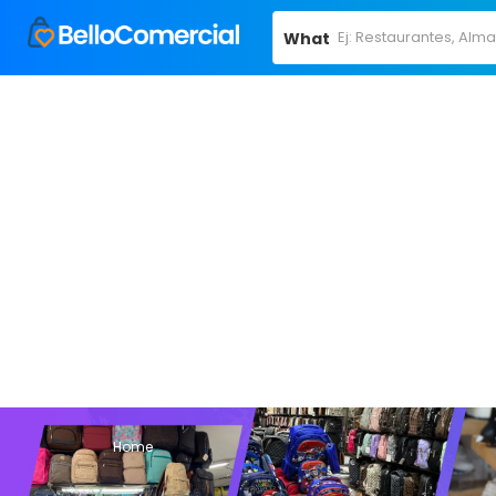
What
Home