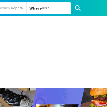
Bello...
Where