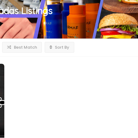
adas
Listings
Best Match
Sort By