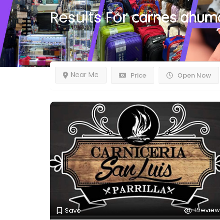
Results For
carnes ahum
Near Me
Price
Open Now
Preview
Save