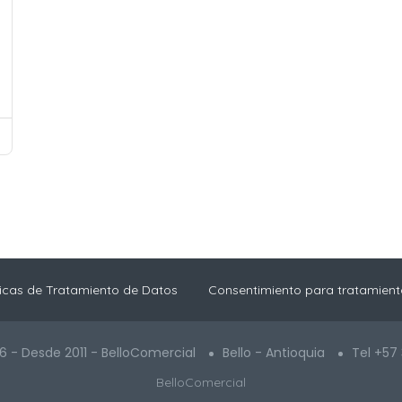
ticas de Tratamiento de Datos
Consentimiento para tratamient
6 - Desde 2011 - BelloComercial
Bello - Antioquia
Tel +57
BelloComercial