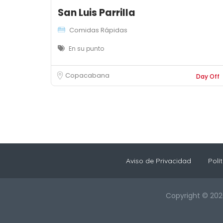
San Luis Parrilla
Comidas Rápidas
En su punto
Copacabana
Day Off
Aviso de Privacidad
Polí
Copyright © 202