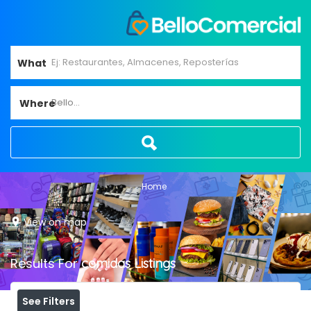
What
Bello...
Where
Home
View on map
Results For
comidas
Listings
See Filters