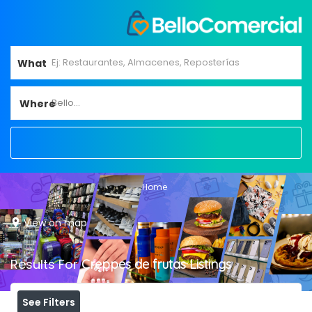
What
Bello...
Where
Home
View on map
Results For
Creppes de frutas
Listings
See Filters