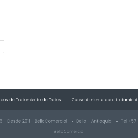
ticas de Tratamiento de Datos
Consentimiento para tratamient
6 - Desde 2011 - BelloComercial
Bello - Antioquia
Tel +57
BelloComercial