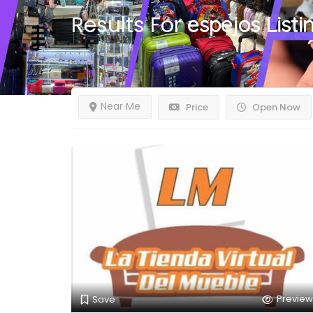
Results For
espejos
Listi
Near Me
Price
Open Now
Preview
Save