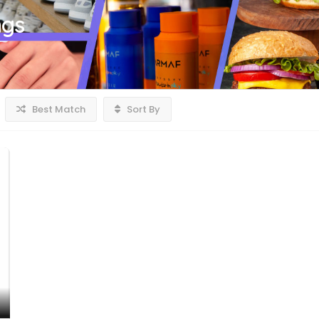
ngs
Best Match
Sort By