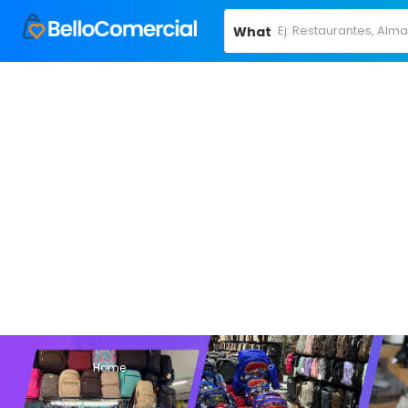
What
Home