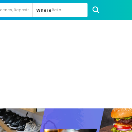
Bello...
Where