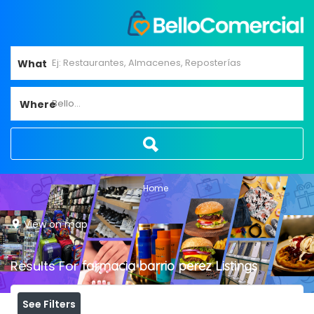
What
Bello...
Where
Home
View on map
Results For
farmacia barrio perez
Listings
See Filters