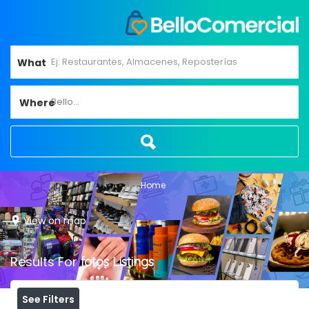
What
Bello...
Where
Home
View on map
Results For
fotos
Listings
See Filters