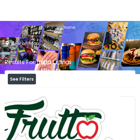
Home
View on map
Results For
frutta
Listings
See Filters