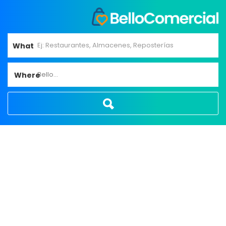
What
Bello...
Where