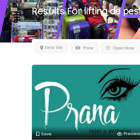
Results For
lifting de pe
Near Me
Price
Open Now
Preview
Save