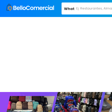
What
Home