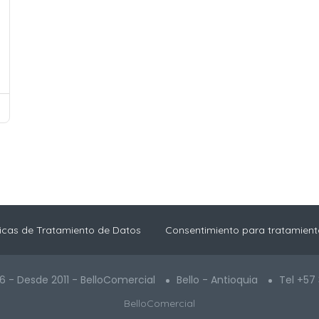
ticas de Tratamiento de Datos
Consentimiento para tratamient
6 - Desde 2011 - BelloComercial
Bello - Antioquia
Tel +57
BelloComercial