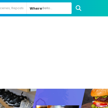
Bello...
Where