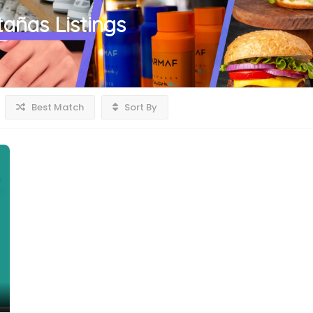
stañas
Listings
Best Match
Sort By