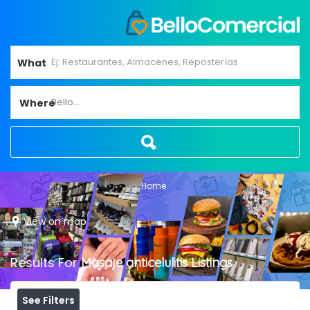
What
Bello...
Where
Home
View on map
Results For
Masaje anticelulitis
Listings
See Filters