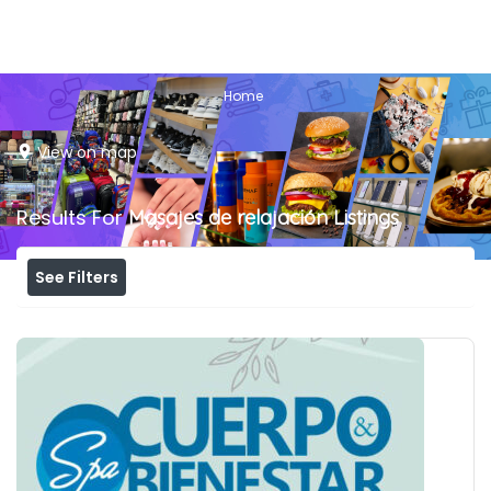
Home
View on map
Results For
Masajes de relajación
Listings
See Filters