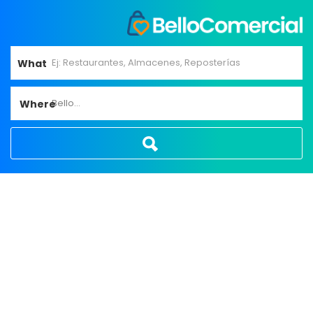
What
Bello...
Where