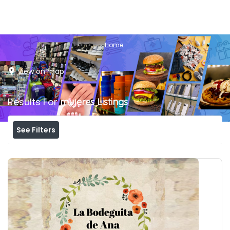
Home
View on map
Results For
mujeres
Listings
See Filters