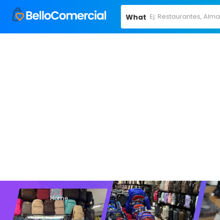
What
Home