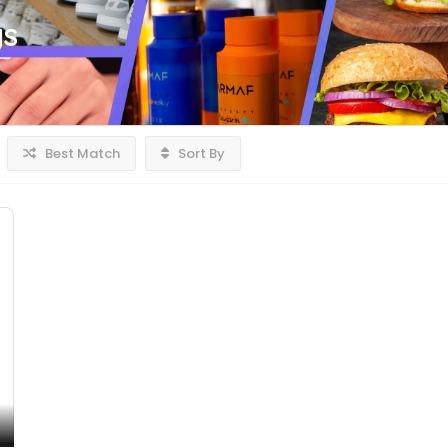
gs
Best Match
Sort By