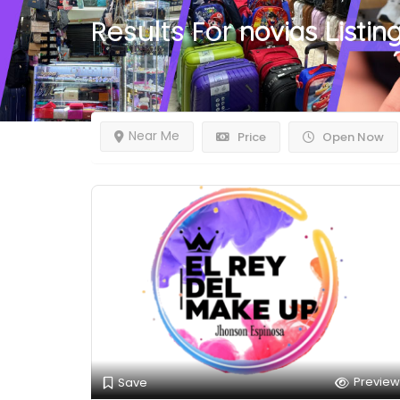
Results For
novias
Listin
Near Me
Price
Open Now
Preview
Save