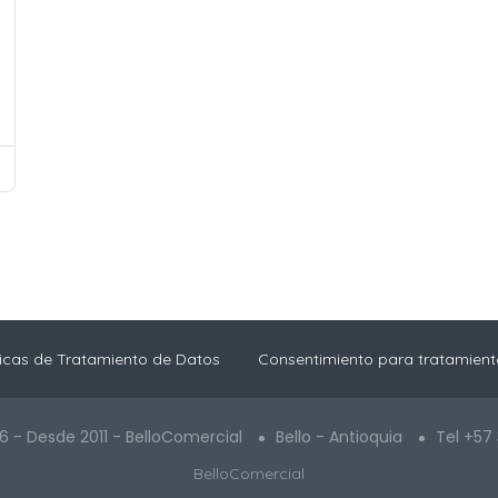
ticas de Tratamiento de Datos
Consentimiento para tratamient
6 - Desde 2011 - BelloComercial
Bello - Antioquia
Tel +57
BelloComercial