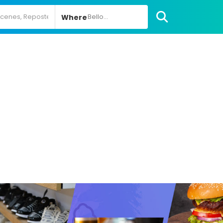
Bello...
Where