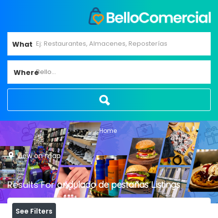
What
Bello...
Where
Home
View on map
Results For
ondulado de pestañas
Listings
See Filters