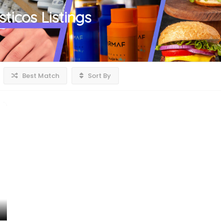
sticos
Listings
Best Match
Sort By