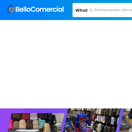
What
Home