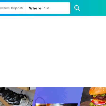
Bello...
Where