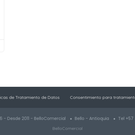
ticas de Tratamiento de Datos
Consentimiento para tratamient
6 - Desde 2011 - BelloComercial
Bello - Antioquia
Tel +57
BelloComercial