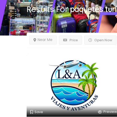
Results For
paquetes turi
Near Me
Price
Open Now
Preview
Save