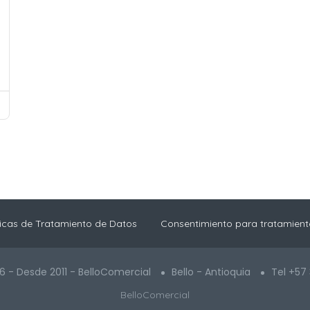
ticas de Tratamiento de Datos
Consentimiento para tratamient
6 - Desde 2011 - BelloComercial
Bello - Antioquia
Tel +57
BelloComercial