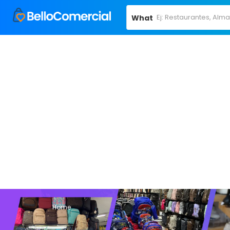
What
Home