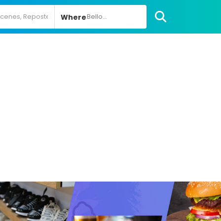
Bello...
Where