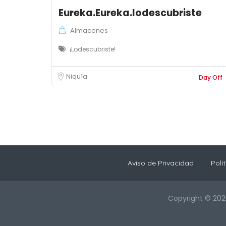
Eureka.Eureka.lodescubriste
Almacenes
¡Lodescubriste!
Niquía
Day Off
Aviso de Privacidad
Polí
Copyright © 202