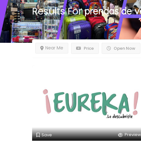
Results For
prendas de ve
Near Me
Price
Open Now
Preview
Save