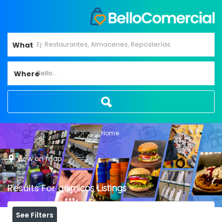
What
Bello...
Where
Home
View on map
Results For
quimicos
Listings
See Filters