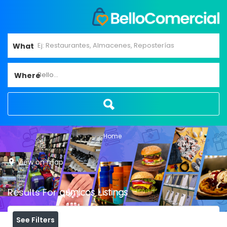
What
Bello...
Where
Home
View on map
Results For
qumicos
Listings
See Filters