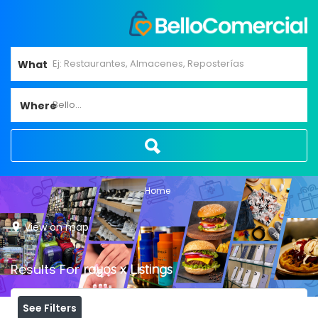
What
Bello...
Where
Home
View on map
Results For
rayos x
Listings
See Filters