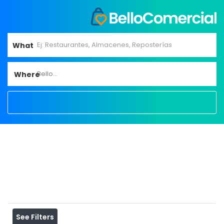
What
Bello...
Where
Home
View on map
Results For
recipientes
Listings
See Filters