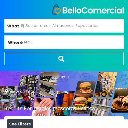
What
Bello...
Where
Home
View on map
Results For
regalos mascotas
Listings
See Filters