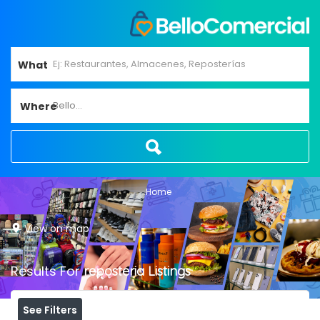
What
Bello...
Where
Home
View on map
Results For
reposteria
Listings
See Filters