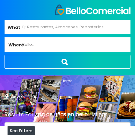
What
Bello...
Where
Home
View on map
Results For
spa de uñas en bello
Listings
See Filters