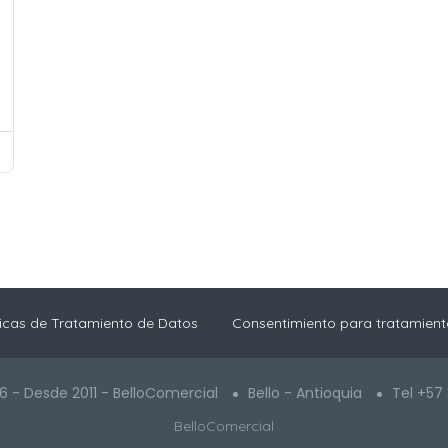
ticas de Tratamiento de Datos
Consentimiento para tratamient
6 - Desde 2011 - BelloComercial
Bello - Antioquia
Tel +57
BelloComercial