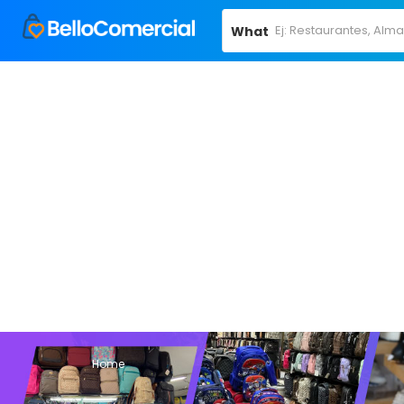
What
Home