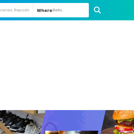
Bello...
Where