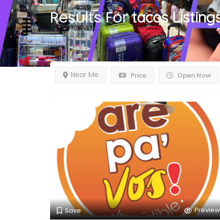
Results For
tacos
Listing
Near Me
Price
Open Now
Preview
Save