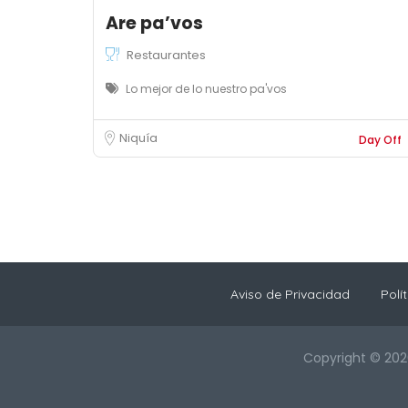
Are pa’vos
Restaurantes
Lo mejor de lo nuestro pa'vos
Niquía
Day Off
Aviso de Privacidad
Polí
Copyright © 202