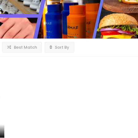
s
Best Match
Sort By