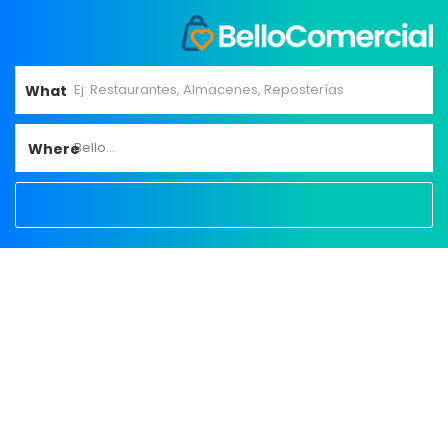
What
Bello...
Where