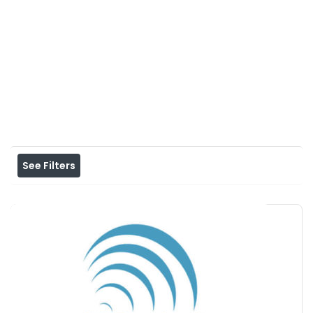
Home
View on map
Results For
trabajo
Listings
See Filters