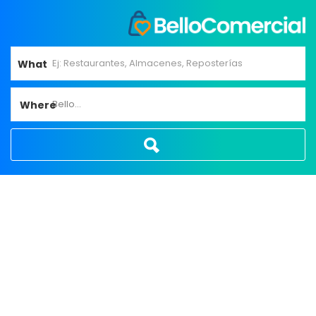
What
Bello...
Where