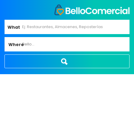
What
Bello...
Where