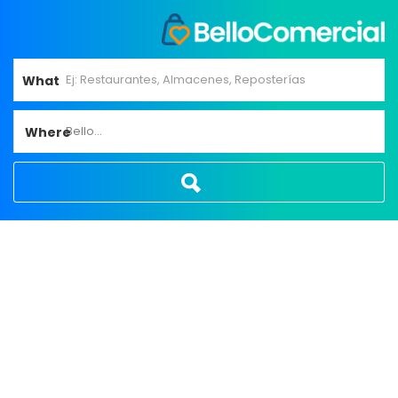
What
Bello...
Where