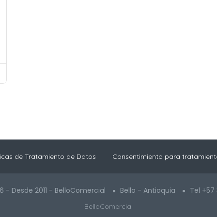
ticas de Tratamiento de Datos
Consentimiento para tratamient
6 - Desde 2011 - BelloComercial
Bello - Antioquia
Tel +57
BelloComercial