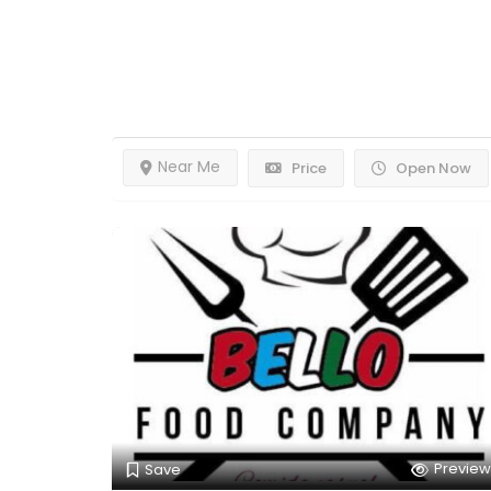
Results For
Alcalá
Listing
Near Me
Price
Open Now
Preview
Save