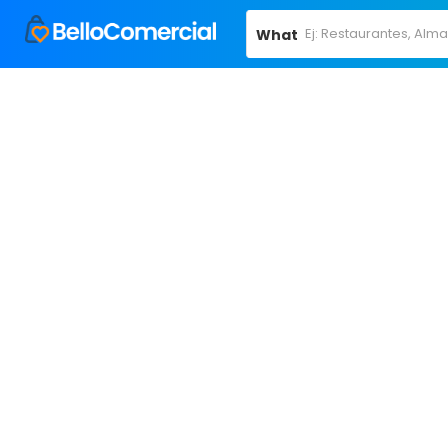
What
Home
Alcalá