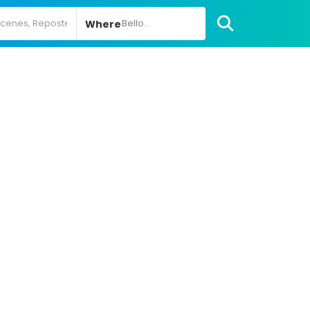
Bello...
Where