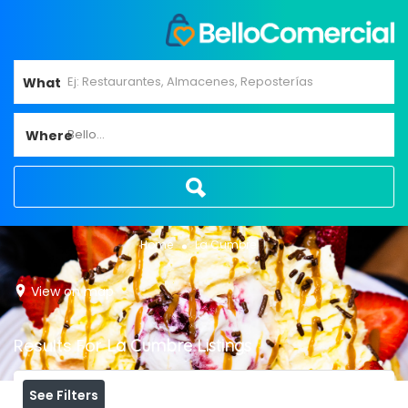
What
Bello...
Where
Home
La Cumbre
View on map
Results For
La Cumbre
Listings
See Filters