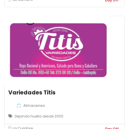
Day Off
Variedades Titis
Almacenes
Dejando huella desde 2000
La Cumbre
Day Off