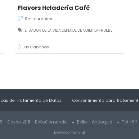
Flavors Heladería Café
Restaurantes
El SABOR DE LA VIDA DEPENDE DE QUIEN LA PRUEBE
Las Cabañas
ticas de Tratamiento de Datos
Consentimiento para tratamient
6 - Desde 2011 - BelloComercial
Bello - Antioquia
Tel +57
BelloComercial