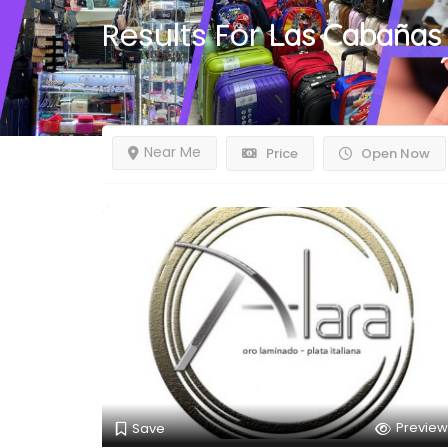
Results For
Las Cabañas
Near Me
Price
Open Now
Preview
Save