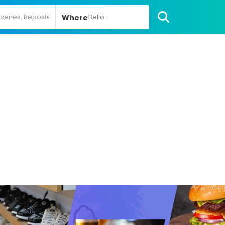
Bello...
Where