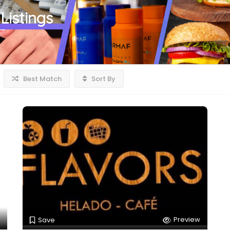
Listings
Best Match
Sort By
Preview
Save