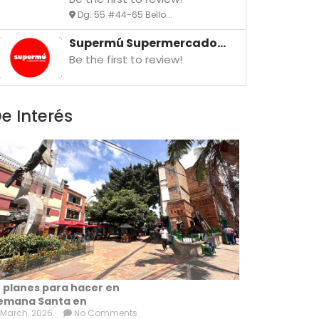
Dg. 55 #44-65 Bello...
Supermú Supermercado...
Be the first to review!
e Interés
0 planes para hacer en
emana Santa en
 March, 2026
No Comments