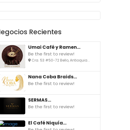
egocios Recientes
Umai Café y Ramen...
Be the first to review!
Cra. 53 #50-72 Bello, Antioquia...
Nana Coba Braids...
Be the first to review!
SERMAS...
Be the first to review!
El Café Niquía...
Be the first to review!