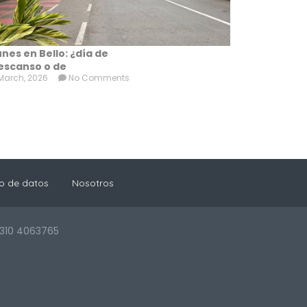
unes en Bello: ¿día de
escanso o de
March, 2026
No Comments
o de datos
Nosotros
 310 4063765