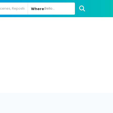
Bello...
Where