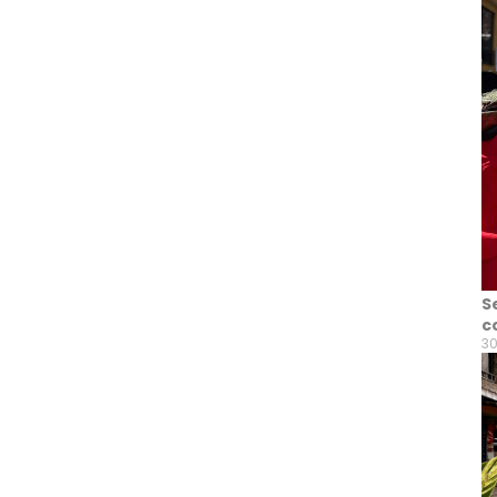
S
c
30