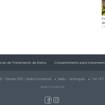
L
d
3 
ticas de Tratamiento de Datos
Consentimiento para tratamient
6 - Desde 2011 - BelloComercial
Bello - Antioquia
Tel +57
BelloComercial