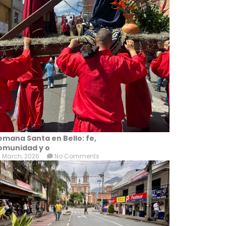
emana Santa en Bello: fe,
omunidad y o
 March, 2026
No Comments