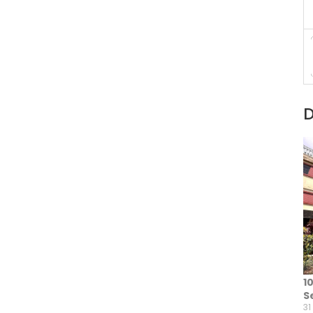
D
1
S
31