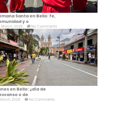
emana Santa en Bello: fe,
omunidad y o
 March, 2026
No Comments
unes en Bello: ¿día de
escanso o de
March, 2026
No Comments