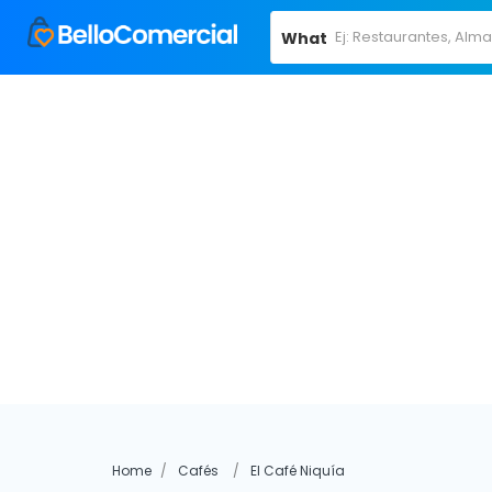
What
Home
Cafés
El Café Niquía