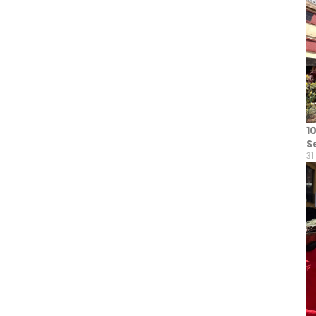
1
S
31