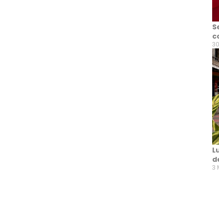
S
c
30
L
d
3 