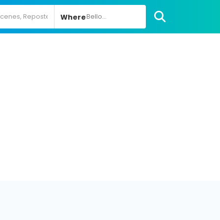
Bello...
Where