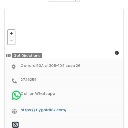
Get Directions
Carrera 50A # 30B-104 casa 26
2725255
Call on Whatsapp
https://flygold18k.com/