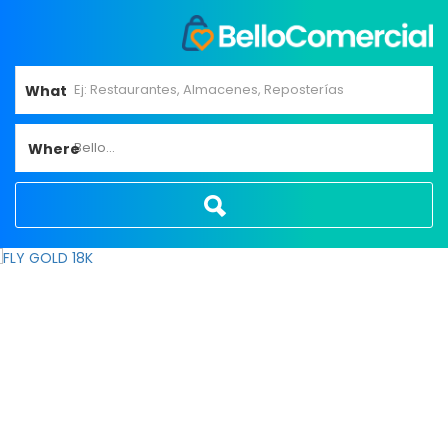
What
Bello...
Where