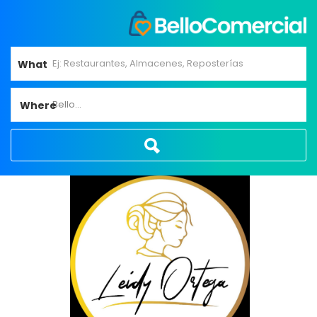
What
Bello...
Where