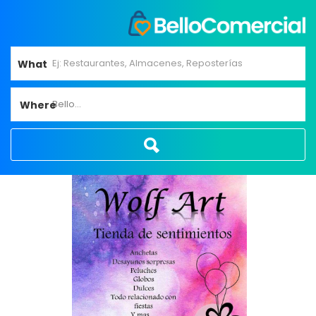
What
Bello...
Where