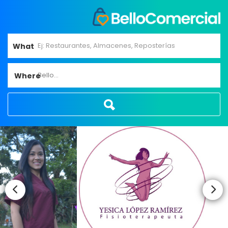
What
Bello...
Where