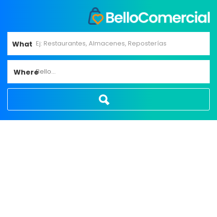
What
Bello...
Where