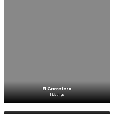
El Carretero
1 Listings
Gran Avenida
2 Listings