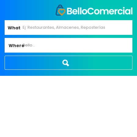
What
Bello...
Where