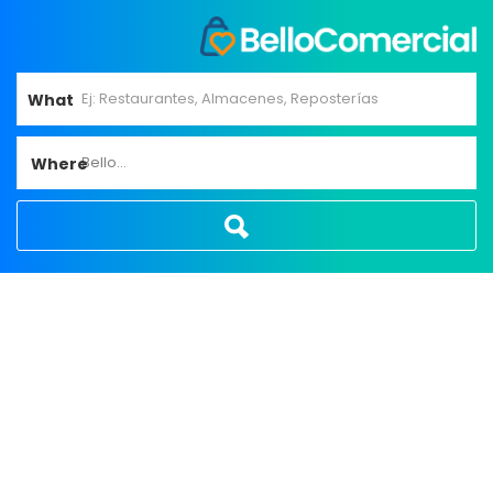
What
Bello...
Where