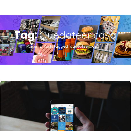
Tag:
Quedateencasa
Home
Posts tagged "quedateencasa"